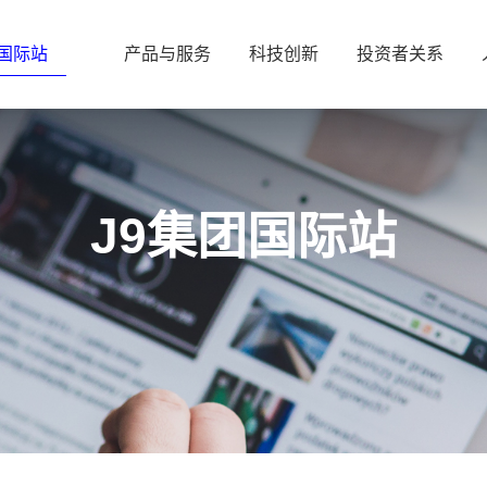
团国际站
产品与服务
科技创新
投资者关系
J9集团国际站