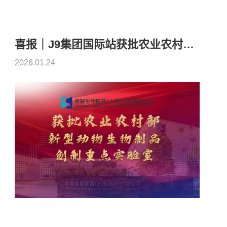
喜报｜J9集团国际站获批农业农村部新型动物生物制品创制重点实验室
2026.01.24