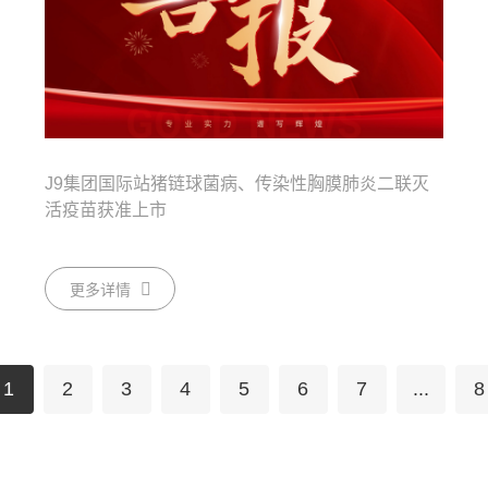
J9集团国际站猪链球菌病、传染性胸膜肺炎二联灭
活疫苗获准上市
更多详情
1
2
3
4
5
6
7
...
8