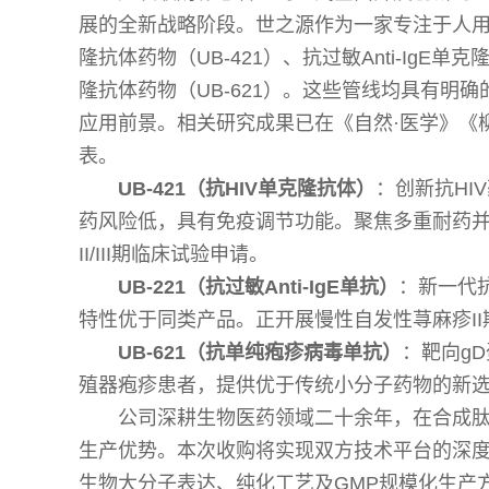
展的全新战略阶段。世之源作为一家专注于人
隆抗体药物（UB-421）、抗过敏Anti-IgE
隆抗体药物（UB-621）。这些管线均具有明
应用前景。相关研究成果已在《自然·医学》《
表。
UB-421（抗HIV单克隆抗体）
：创新抗HI
药风险低，具有免疫调节功能。聚焦多重耐药并
II/III期临床试验申请。
UB-221（抗过敏Anti-IgE单抗）
：新一代抗
特性优于同类产品。正开展慢性自发性荨麻疹II期
UB-621（抗单纯疱疹病毒单抗）
：靶向gD
殖器疱疹患者，提供优于传统小分子药物的新选择
公司深耕生物医药领域二十余年，在合成
生产优势。本次收购将实现双方技术平台的深度
生物大分子表达、纯化工艺及GMP规模化生产