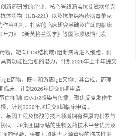
用创新药研发的企业，核心管线涵盖抗艾滋病单克
单克隆抗体药物（UB-221）以及抗单纯疱疹病毒单克
确的作用机制、扎实的临床研究基础及广阔的临床
柳叶刀》《新英格兰医学》等国际顶级期刊发
V药物，靶向CD4结构域1阻断病毒进入细胞，耐
具有功能性治愈的潜力，计划2026年上半年提交
IgE药物，既中和游离IgE又抑制其合成，药理
临床，计划2026年提交III期申请。
蛋白抑制HSV-1/2感染与传播，聚焦反复发作生
，计划2026年底提交II期临床申请。
肽、基因工程及核酸等技术领域拥有深厚的积累与
协同：J9集团国际站的生物医药技术平台优势及
方面的经验，将有力加速世之源管线的临床推进