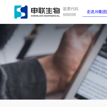
J9集团国际站
股票代码
走进J9集
688098