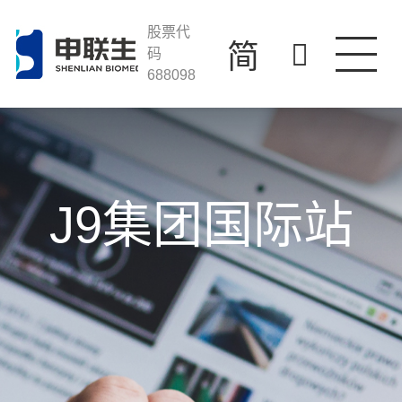
J9集团国际站
走进J9集团国际站
股票代
简
码
688098
产品与服务
科技创新
投资者关系
人才发展
J9集团国际站
联系我们